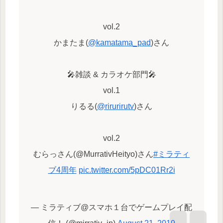
vol.2
かまたま(
@kamatama_pad
)さん
🎤雑談 & カラオケ部門🎤
vol.1
りるる(
@rirurirutv
)さん
vol.2
むらっさん(@MurrativHeityo)さん
#ミラティ
ブ4周年
pic.twitter.com/5pDC01Rr2i
— ミラティブ@スマホ１台でゲームプレイ配