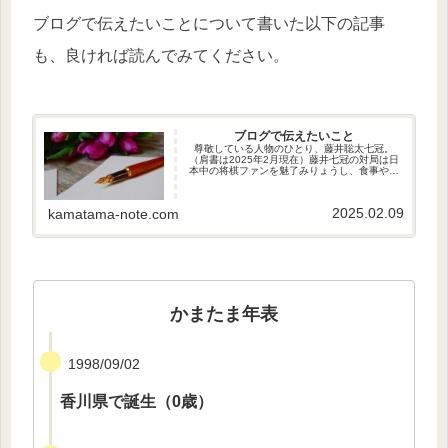
ブログで伝えたいことについて書いた以下の記事
も、良ければ読んでみてください。
ブログで伝えたいこと
尊敬している人物のひとり、藤井聡太七冠。
（肩書は2025年2月現在）藤井七冠の対局は日
本中の将棋ファンを魅了みりょうし、食事やお
やつは将棋ファン以外からも注目され、サント
リー・AMD・富士フィルム・中部電力など、コ
マーシャルにも引っ張りだこ
2025.02.09
kamatama-note.com
かまたま年表
1998/09/02
香川県で誕生（0歳）