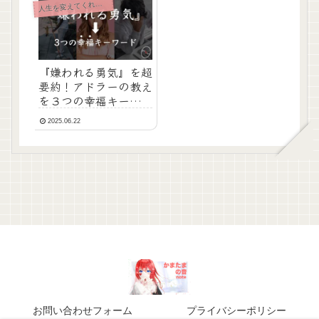
人
生を変えてくれた本
『嫌われる勇気』を超
要約！アドラーの教え
を３つの幸福キーワー
ドに
2025.06.22
お問い合わせフォーム
プライバシーポリシー