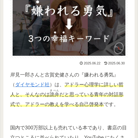
2025.06.22
2025.06.30
岸見一郎さんと古賀史健さんの『嫌われる勇気』
（
ダイヤモンド社
）は、
アドラー心理学に詳しい哲
きべん
人と、そんなのは
詭弁
だと思っている青年の対話形
式で、アドラーの教えを学べる自己啓発本
です。
国内で300万部以上も売れている本であり、書店の目
立つところに並べられていたり、YouTube にたくさ